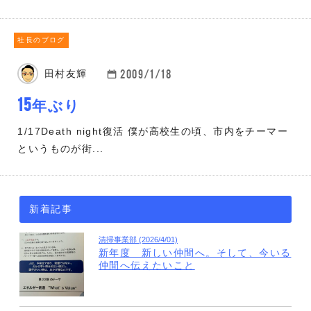
社長のブログ
2009/1/18
田村友輝
15年ぶり
1/17Death night復活 僕が高校生の頃、市内をチーマー
というものが街...
新着記事
清掃事業部 (2026/4/01)
新年度 新しい仲間へ。そして、今いる
仲間へ伝えたいこと