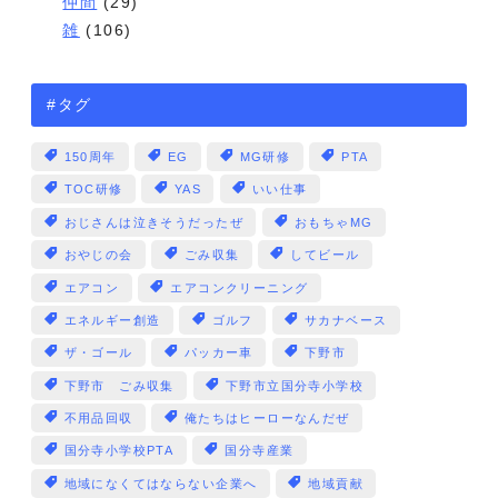
仲間
(29)
雑
(106)
#タグ
150周年
EG
MG研修
PTA
TOC研修
YAS
いい仕事
おじさんは泣きそうだったぜ
おもちゃMG
おやじの会
ごみ収集
してビール
エアコン
エアコンクリーニング
エネルギー創造
ゴルフ
サカナベース
ザ・ゴール
パッカー車
下野市
下野市 ごみ収集
下野市立国分寺小学校
不用品回収
俺たちはヒーローなんだぜ
国分寺小学校PTA
国分寺産業
地域になくてはならない企業へ
地域貢献