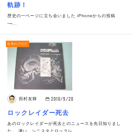
軌跡！
歴史の一ページに立ち会いました iPhoneからの投稿
—̵...
社長のブログ
2010/9/20
田村友輝
ロックレイダー死去
あのロックレイダーが死去とのニュースを先日知りまし
た。 凄い、シニスタとロックレ...