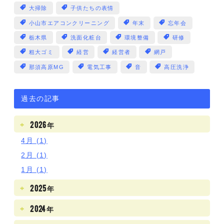
大掃除
子供たちの表情
小山市エアコンクリーニング
年末
忘年会
栃木県
洗面化粧台
環境整備
研修
粗大ゴミ
経営
経営者
網戸
那須高原MG
電気工事
音
高圧洗浄
過去の記事
2026年
4月 (1)
2月 (1)
1月 (1)
2025年
2024年