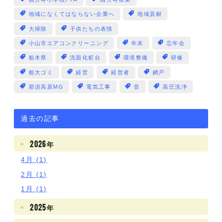
地域になくてはならない企業へ
地域貢献
大掃除
子供たちの表情
小山市エアコンクリーニング
年末
忘年会
栃木県
洗面化粧台
環境整備
研修
粗大ゴミ
経営
経営者
網戸
那須高原MG
電気工事
音
高圧洗浄
過去の記事
2026年
4月 (1)
2月 (1)
1月 (1)
2025年