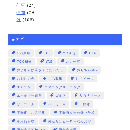
仕事
(24)
仲間
(29)
雑
(106)
#タグ
150周年
EG
MG研修
PTA
TOC研修
YAS
いい仕事
おじさんは泣きそうだったぜ
おもちゃMG
おやじの会
ごみ収集
してビール
エアコン
エアコンクリーニング
エネルギー創造
ゴルフ
サカナベース
ザ・ゴール
パッカー車
下野市
下野市 ごみ収集
下野市立国分寺小学校
不用品回収
俺たちはヒーローなんだぜ
国分寺小学校PTA
国分寺産業