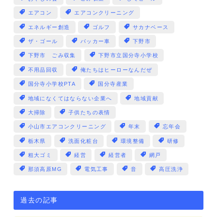
エアコン
エアコンクリーニング
エネルギー創造
ゴルフ
サカナベース
ザ・ゴール
パッカー車
下野市
下野市 ごみ収集
下野市立国分寺小学校
不用品回収
俺たちはヒーローなんだぜ
国分寺小学校PTA
国分寺産業
地域になくてはならない企業へ
地域貢献
大掃除
子供たちの表情
小山市エアコンクリーニング
年末
忘年会
栃木県
洗面化粧台
環境整備
研修
粗大ゴミ
経営
経営者
網戸
那須高原MG
電気工事
音
高圧洗浄
過去の記事