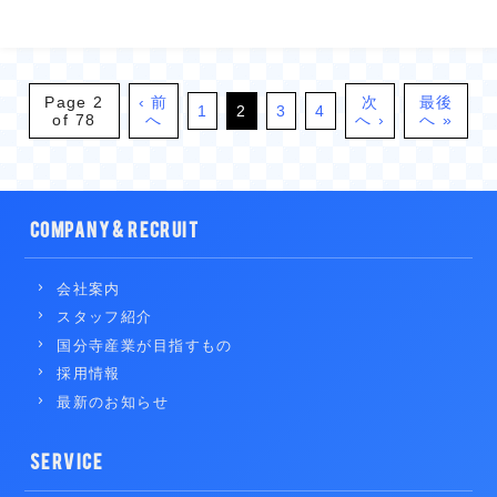
Page 2
‹ 前
次
最後
1
2
3
4
of 78
へ
へ ›
へ »
COMPANY & RECRUIT
会社案内
スタッフ紹介
国分寺産業が目指すもの
採用情報
最新のお知らせ
SERVICE