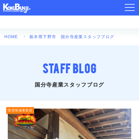
toggl
navig
HOME
栃木県下野市 国分寺産業スタッフブログ
STAFF BLOG
国分寺産業スタッフブログ
環境整備事業部