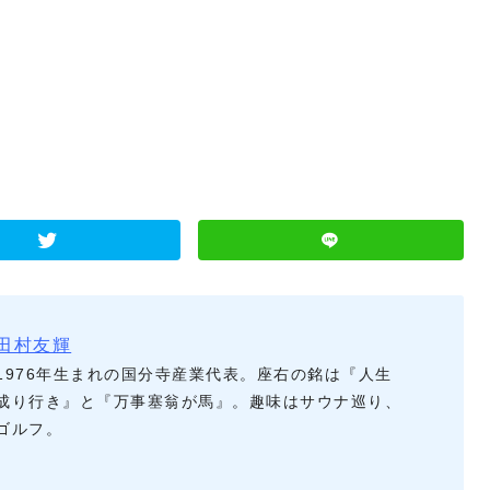
田村友輝
1976年生まれの国分寺産業代表。座右の銘は『人生
成り行き』と『万事塞翁が馬』。趣味はサウナ巡り、
ゴルフ。