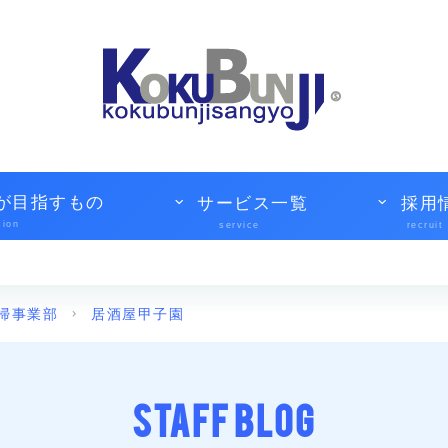
が目指すもの
サービス一覧
採用
sion
service
recruit
掃事業部
居酒屋甲子園
STAFF BLOG