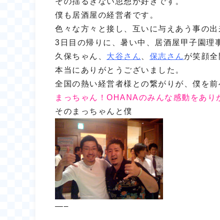
その揺るぎない思想が好きです。
僕も居酒屋の経営者です。
色々な方々と接し、互いに与えあう事の出
3日目の帰りに、暑い中、居酒屋甲子園理
久保ちゃん、
大谷さん
、
保志さん
が笑顔全
本当にありがとうございました。
全国の熱い経営者様との繋がりが、僕を前
まっちゃん！OHANAのみんな感動をあり
そのまっちゃんと僕
—–