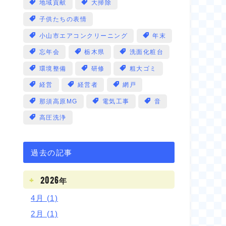
地域貢献
大掃除
子供たちの表情
小山市エアコンクリーニング
年末
忘年会
栃木県
洗面化粧台
環境整備
研修
粗大ゴミ
経営
経営者
網戸
那須高原MG
電気工事
音
高圧洗浄
過去の記事
2026年
4月 (1)
2月 (1)