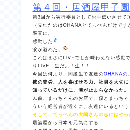
第４回・居酒屋甲子園
第3回から実行委員としてお手伝いさせて
（見れたのはOHANAとてっぺんだけです
率直に。
感動した
涙が溢れた。
これはまさにLIVEでしか味わえない感動
りLIVE！生だよ！生！！
今回は何より、同級生で友達の
OHANA
彼の苦労、人を喜ばせる力、社員を大切に
知っているだけに、涙が止まらなかった。
以前、まっちゃんのお店で、僕とまっちゃ
ういう経営者が近くに、友達にいるという
そして、てっぺんの大嶋さんの志にはやっ
居酒屋から日本を元気にする！