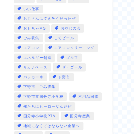
いい仕事
おじさんは泣きそうだったぜ
おもちゃMG
おやじの会
ごみ収集
してビール
エアコン
エアコンクリーニング
エネルギー創造
ゴルフ
サカナベース
ザ・ゴール
パッカー車
下野市
下野市 ごみ収集
下野市立国分寺小学校
不用品回収
俺たちはヒーローなんだぜ
国分寺小学校PTA
国分寺産業
地域になくてはならない企業へ