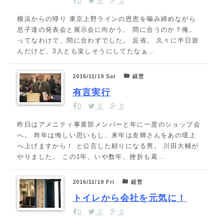
0
0
0
横浜からの帰り 東京上野ラインの恩恵を噛み締めながら
息子達の発表会と展示会に向かう。 間に合うのか？俺。
ってなわけで、間に合わずでした。 反省。 久々に半日遊
んだけど、3人とも楽しそうにしてたなぁ…
2016/11/19 Sat
経営
有言実行
0
0
0
昨日はアメニティ事業部メンバーと年に一度のショップ会
へ。 昨年は悔しい思いもし、来年は友輝さんをあの壇上
へ上げますから！ と公言した頼りになる男。 川田大輔が
やりました。 この1年、いや数年、挫折も葛…
2016/11/18 Fri
経営
トイレから会社を元気に！
0
0
0