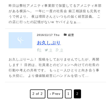
昨日は弊社アメニティ事業部で加盟してるアメニティ本部
がある横浜へ。 一年に一度の社長会 銀三相談役も元気そ
うで何より。 夜は増田さんといつもの如く経営談義。 こ
の店に行ったの記憶がないw ヤバイよなぁ…
2016/11/17 Thu
経営
お久しぶり
0
0
0
お久しぶりーふ！ 投稿をしておりませんでしたが、再開
します！ 目的は、社員達とのビジョンへ向けての社長の
行動や考えの共有です。 もっと一人ひとりと向き合う事
も大切に。 より価値観経営にハンドルを切って…
2 of 2
‹ Prev
1
2