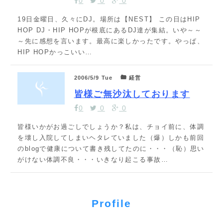
0
0
0
19日金曜日、久々にDJ。場所は【NEST】 この日はHIP
HOP DJ・HIP HOPが根底にあるDJ達が集結。いや～～
～先に感想を言います。最高に楽しかったです。やっぱ、
HIP HOPかっこいい…
2006/5/9 Tue
経営
皆様ご無沙汰しております
0
0
0
皆様いかがお過ごしでしょうか？私は、チョイ前に、体調
を壊し入院してしまいヘタレていました（爆）しかも前回
のblogで健康について書き残してたのに・・・（恥）思い
がけない体調不良・・・いきなり起こる事故…
Profile